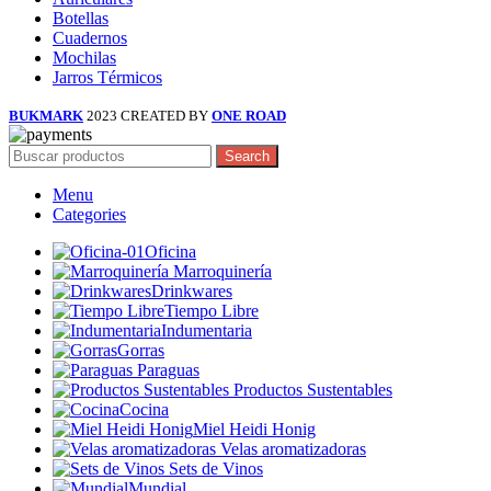
Botellas
Cuadernos
Mochilas
Jarros Térmicos
BUKMARK
2023 CREATED BY
ONE ROAD
Search
Menu
Categories
Oficina
Marroquinería
Drinkwares
Tiempo Libre
Indumentaria
Gorras
Paraguas
Productos Sustentables
Cocina
Miel Heidi Honig
Velas aromatizadoras
Sets de Vinos
Mundial