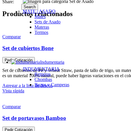
Share:
Search
MATE / ASADO
Productos relacionados
Mates
Sets de Asado
Materas
Termos
Comparar
Set de cubiertos Bone
Pedir Cotización
Indumentaria
INDUMENTARIA
Set de cubiertos de PP y Wheat Straw, pasta de tallo de trigo, un mate
Remeras
es un material 100% natural, puede haber ligeras variaciones en el colo
Chombas
Buzos y Camperas
Agregar a la lista de deseos
Vista rápida
Comparar
Set de portavasos Bamboo
Pedir Cotización