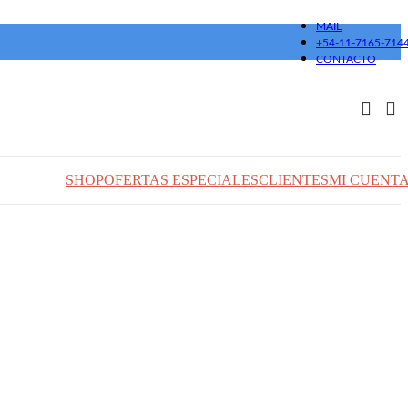
MAIL
+54-11-7165-714
CONTACTO
SHOP
OFERTAS ESPECIALES
CLIENTES
MI CUENT