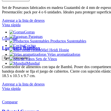
Set de Posavasos fabricados en madera Guatambú de 4 mm de espesor
Presentación: pack por 4 o 6 unidades. Ideales para proteger superfic
Agregar a la lista de deseos
Vista rápida
Gorras
Paraguas
Comparar
Productos Sustentables
Cocina
Lunchera Bambox
Miel Heidi Honig
Velas aromatizadoras
Pedir Cotización
Sets de Vinos
Mundial
Contenedor de alimentos con tapa de Bambú. Posee dos compartimentos 
bandeja donde se fija el juego de cubiertos. Cierre con sujeción elást
18.5 x 10.5 x 9.7 cm.
Agregar a la lista de deseos
Vista rápida
Comparar