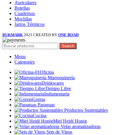
Auriculares
Botellas
Cuadernos
Mochilas
Jarros Térmicos
BUKMARK
2023 CREATED BY
ONE ROAD
Search
Menu
Categories
Oficina
Marroquinería
Drinkwares
Tiempo Libre
Indumentaria
Gorras
Paraguas
Productos Sustentables
Cocina
Miel Heidi Honig
Velas aromatizadoras
Sets de Vinos