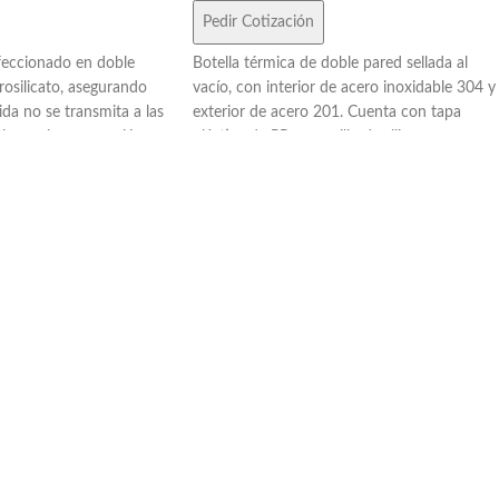
Pedir Cotización
nfeccionado en doble
Botella térmica de doble pared sellada al
rosilicato, asegurando
vacío, con interior de acero inoxidable 304 y
ida no se transmita a las
exterior de acero 201. Cuenta con tapa
co y cierre a presión
plástica de PP con anillo de silicona para un
tico.
cierre seguro. Incluye una práctica tira gris d
de silicona gris
12 cm de largo para facilitar su transporte.
alizable. Con una
Mantiene la temperatura de las bebidas
es ideal para disfrutar
calientes hasta 12 horas y frías hasta 24
tas en cualquier
horas. Ideal para llevar a todos lados. Cuenta
UseMe.
con capacidad de 500 ml.
eccionada en cartulina