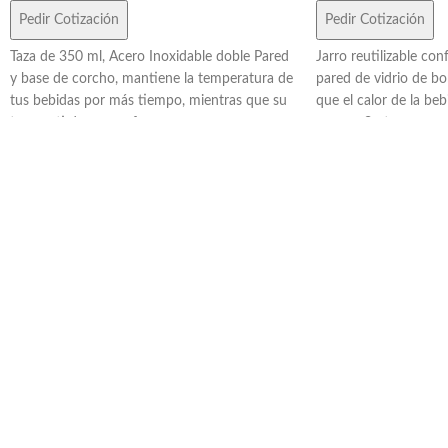
Pedir Cotización
Pedir Cotización
Taza de 350 ml, Acero Inoxidable doble Pared
Jarro reutilizable co
y base de corcho, mantiene la temperatura de
pared de vidrio de bo
tus bebidas por más tiempo, mientras que su
que el calor de la beb
tapa anti derrame ofrece una mayor
manos. Su tapa con pi
comodidad y seguridad en el uso diario.
garantiza un uso prác
Además, cuenta con una manija que facilita el
Cuenta con una banda 
agarre y el transporte. Incluye Gift Box
antideslizante person
confeccionada en cartulina Kraft. Consultar
capacidad de 350 ml, 
colores.
de tus bebidas favori
No apto lavavajillas.
momento del día. Re
ReUseMe.
Incluye Gift Box conf
Kraft