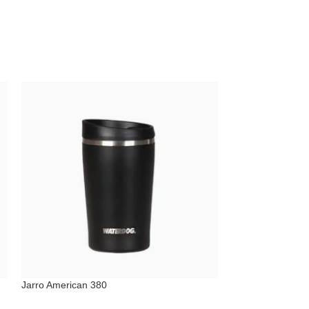
Jarro American 380
Contigo Vaso Tér