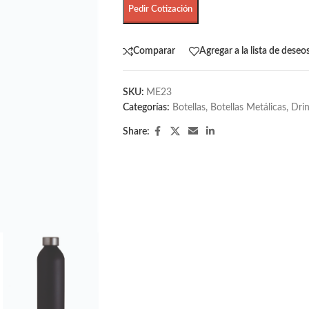
Pedir Cotización
Comparar
Agregar a la lista de deseo
SKU:
ME23
Categorías:
Botellas
,
Botellas Metálicas
,
Dri
Share: