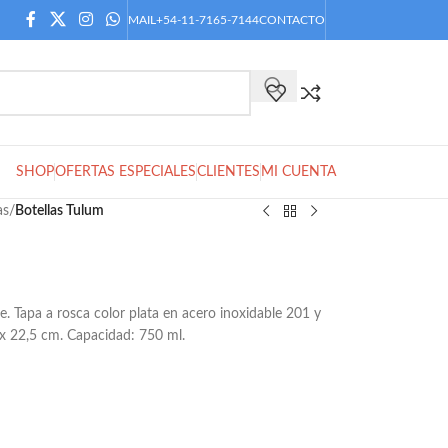
MAIL
+54-11-7165-7144
CONTACTO
SHOP
OFERTAS ESPECIALES
CLIENTES
MI CUENTA
as
/
Botellas Tulum
. Tapa a rosca color plata en acero inoxidable 201 y
2 x 22,5 cm. Capacidad: 750 ml.