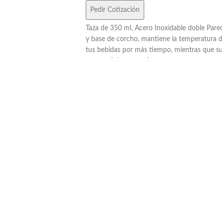
Pedir Cotización
Taza de 350 ml, Acero Inoxidable doble Pare
y base de corcho, mantiene la temperatura 
tus bebidas por más tiempo, mientras que s
tapa anti derrame ofrece una mayor
comodidad y seguridad en el uso diario.
Además, cuenta con una manija que facilita e
agarre y el transporte. Incluye Gift Box
confeccionada en cartulina Kraft. Consultar
colores.
No apto lavavajillas.
ReUseMe.