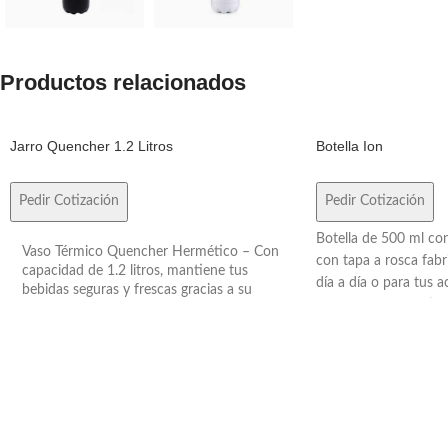
Productos relacionados
Jarro Quencher 1.2 Litros
Botella Ion
Pedir Cotización
Pedir Cotización
Botella de 500 ml co
Vaso Térmico Quencher Hermético – Con
con tapa a rosca fabri
capacidad de 1.2 litros, mantiene tus
día a día o para tus a
bebidas seguras y frescas gracias a su
Con impacto positivo
diseño hermético. Medidas: 26,5 cm de
esta botella reutilizab
alto x 10 cm de diámetro.
consumo de plástico 
producto viene prese
PLA 100% compostabl
BPA. No es apto para 
para microondas. Con