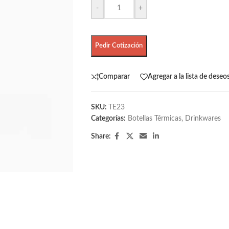
-
+
Pedir Cotización
Comparar
Agregar a la lista de deseo
SKU:
TE23
Categorías:
Botellas Térmicas
,
Drinkwares
Share: