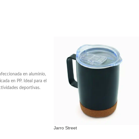
nfeccionada en aluminio,
cada en PP. Ideal para el
ctividades deportivas.
 en el medio ambiente,
le te ayuda a reducir el
de un solo uso. El
ntado en una bolsa de
e. Producto libre de
Jarro Street
lavavajillas. No es apto
sultar colores