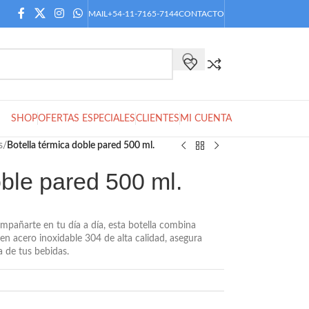
MAIL
+54-11-7165-7144
CONTACTO
SHOP
OFERTAS ESPECIALES
CLIENTES
MI CUENTA
s
/
Botella térmica doble pared 500 ml.
oble pared 500 ml.
mpañarte en tu día a día, esta botella combina
a en acero inoxidable 304 de alta calidad, asegura
a de tus bebidas.