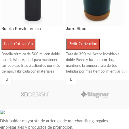
Botella Korvik termica
Jarro Street
Pedir Cotización
Pedir Cotización
Botella térmica de 500 ml con doble
Taza de 350 ml, Acero Inoxidable
pared aislante, ideal para mantener
doble Pared y base de corcho,
tus bebidas frías o calientes por más
mantiene la temperatura de tus
tiempo. Fabricada con materiales
bebidas por más tiempo, mientras que
seguros, libre de BPA y certificada por
su tapa anti derrame ofrece una
el Instituto Nacional de Alimentos
mayor comodidad y seguridad en el
(INAL). Dimensiones aproximadas:
uso diario.
22,6 cm de alto y 7,5 cm de diámetro.
Además, cuenta con una manija que
Se presenta en caja unitaria blanca.
facilita el agarre y el transporte.
Incluye Gift Box confeccionada en
cartulina Kraft. Consultar colores.
No apto lavavajillas.
Distribuidor mayorista de artículos de merchandising, regalos
ReUseMe.
empresariales y productos de promoción.