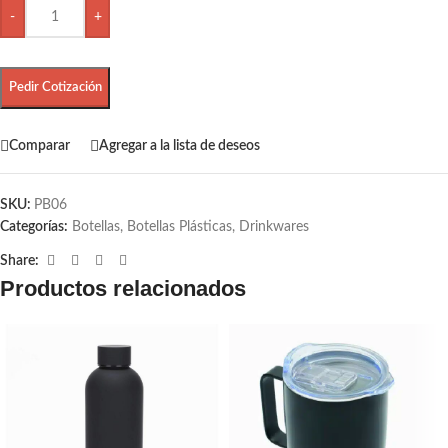
-
+
Pedir Cotización
Comparar
Agregar a la lista de deseos
SKU:
PB06
Categorías:
Botellas
,
Botellas Plásticas
,
Drinkwares
Share:
Productos relacionados