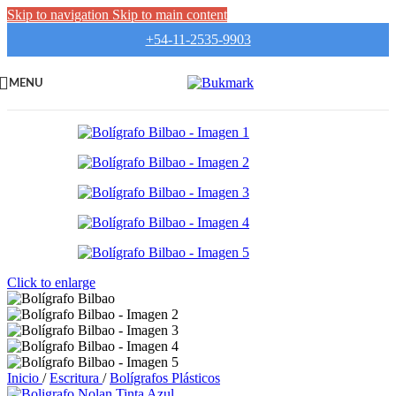
Skip to navigation
Skip to main content
+54-11-2535-9903
MENU
Click to enlarge
Inicio
/
Escritura
/
Bolígrafos Plásticos