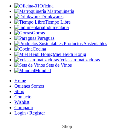
Oficina
Marroquinería
Drinkwares
Tiempo Libre
Indumentaria
Gorras
Paraguas
Productos Sustentables
Cocina
Miel Heidi Honig
Velas aromatizadoras
Sets de Vinos
Mundial
Home
Quienes Somos
Shop
Contacto
Wishlist
Comparar
Login / Register
Shop