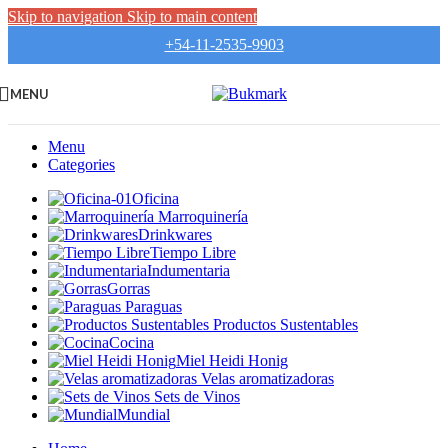
Skip to navigation
Skip to main content
+54-11-2535-9903
MENU
Search
Menu
Categories
Oficina
Marroquinería
Drinkwares
Tiempo Libre
Indumentaria
Gorras
Paraguas
Productos Sustentables
Cocina
Miel Heidi Honig
Velas aromatizadoras
Sets de Vinos
Mundial